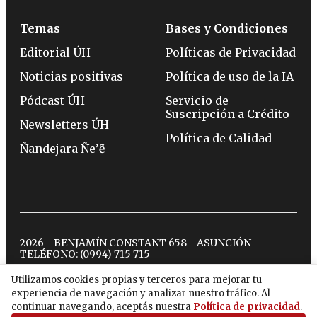
Temas
Bases y Condiciones
Editorial ÚH
Políticas de Privacidad
Noticias positivas
Política de uso de la IA
Pódcast ÚH
Servicio de
Suscripción a Crédito
Newsletters ÚH
Política de Calidad
Ñandejara Ñe’ẽ
2026 - BENJAMÍN CONSTANT 658 - ASUNCIÓN -
TELÉFONO:
(0994) 715 715
Utilizamos cookies propias y terceros para mejorar tu
experiencia de navegación y analizar nuestro tráfico. Al
twitter
instagram
facebook
tiktok
youtube
spotify
continuar navegando, aceptás nuestra
Política de privacidad
.