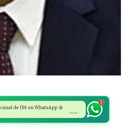
1
 al canal de ÚH en WhatsApp 🤩
06:42
✓✓