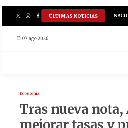
NACI
ÚLTIMAS NOTICIAS
twitter
instagram
facebook
tiktok
youtube
spotify
07 ago 2026
Economía
Tras nueva nota,
mejorar tasas y p