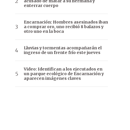
acusado de matar a su hermana y
enterrar cuerpo
Encarnación: Hombres asesinados iban
a comprar oro, uno recibió 8 balazos y
otro uno en la boca
Lluvias y tormentas acompañarán el
ingreso de un frente frío este jueves
Video: Identifican a los ejecutados en
un parque ecológico de Encarnación y
aparecen imágenes claves