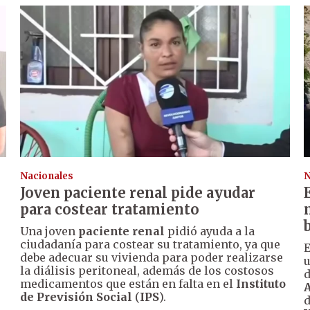
Nacionales
N
Joven paciente renal pide ayudar
para costear tratamiento
Una joven
paciente renal
pidió ayuda a la
ciudadanía para costear su tratamiento, ya que
E
debe adecuar su vivienda para poder realizarse
u
la diálisis peritoneal, además de los costosos
d
medicamentos que están en falta en el
Instituto
A
de Previsión Social
(
IPS
).
d