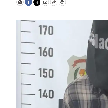
WhatsApp
Facebook
Twitter
Email
Copy
Print