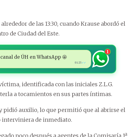
, alrededor de las 13:30, cuando Krause abordó el
tro de Ciudad del Este.
1
 al canal de ÚH en WhatsApp 🤩
01:25
✓✓
íctima, identificada con las iniciales Z.L.G.
erla a tocamientos en sus partes íntimas.
pidió auxilio, lo que permitió que al abrirse el
o interviniera de inmediato.
egado poco después a agentes de la Comisaría 1ª,