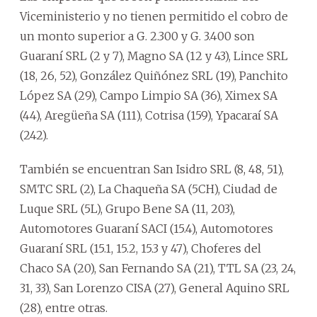
Viceministerio y no tienen permitido el cobro de
un monto superior a G. 2.300 y G. 3.400 son
Guaraní SRL (2 y 7), Magno SA (12 y 43), Lince SRL
(18, 26, 52), González Quiñónez SRL (19), Panchito
López SA (29), Campo Limpio SA (36), Ximex SA
(44), Aregüeña SA (111), Cotrisa (159), Ypacaraí SA
(242).
También se encuentran San Isidro SRL (8, 48, 51),
SMTC SRL (2), La Chaqueña SA (5CH), Ciudad de
Luque SRL (5L), Grupo Bene SA (11, 203),
Automotores Guaraní SACI (15.4), Automotores
Guaraní SRL (15.1, 15.2, 15.3 y 47), Choferes del
Chaco SA (20), San Fernando SA (21), TTL SA (23, 24,
31, 33), San Lorenzo CISA (27), General Aquino SRL
(28), entre otras.