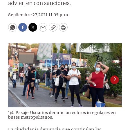
advierten con sanciones.
Septiembre 27, 2021 11:05 p. m.
WhatsApp
Facebook
Twitter
Email
Copy
Print
Pasaje. Usuarios denuncian cobros irregulares en
1
/
4
2
/
4
buses metropolitanos.
a dí
La ciudadanía denuncia que continúan las