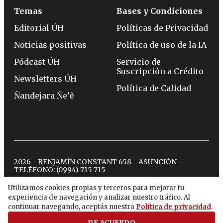
Temas
Bases y Condiciones
Editorial ÚH
Políticas de Privacidad
Noticias positivas
Política de uso de la IA
Pódcast ÚH
Servicio de
Suscripción a Crédito
Newsletters ÚH
Política de Calidad
Ñandejara Ñe’ẽ
2026 - BENJAMÍN CONSTANT 658 - ASUNCIÓN -
TELÉFONO:
(0994) 715 715
Utilizamos cookies propias y terceros para mejorar tu
experiencia de navegación y analizar nuestro tráfico. Al
twitter
instagram
facebook
tiktok
youtube
spotify
continuar navegando, aceptás nuestra
Política de privacidad
.
DE ACUERDO