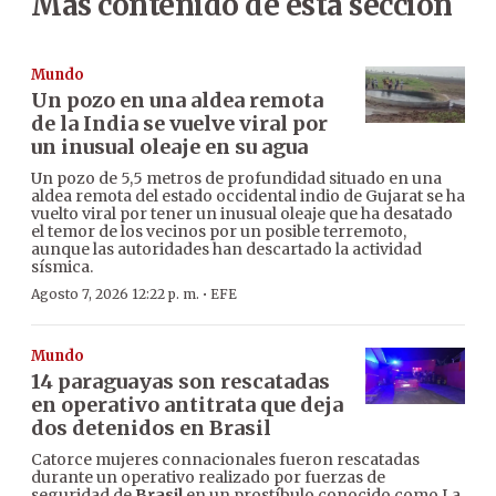
Más contenido de esta sección
Mundo
Un pozo en una aldea remota
de la India se vuelve viral por
un inusual oleaje en su agua
Un pozo de 5,5 metros de profundidad situado en una
aldea remota del estado occidental indio de Gujarat se ha
vuelto viral por tener un inusual oleaje que ha desatado
el temor de los vecinos por un posible terremoto,
aunque las autoridades han descartado la actividad
sísmica.
·
Agosto 7, 2026 12:22 p. m.
EFE
Mundo
14 paraguayas son rescatadas
en operativo antitrata que deja
dos detenidos en Brasil
Catorce mujeres connacionales fueron rescatadas
durante un operativo realizado por fuerzas de
seguridad de
Brasil
en un prostíbulo conocido como La