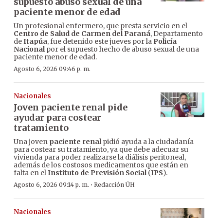
supuesto abuso sexual de una
paciente menor de edad
Un profesional enfermero, que presta servicio en el
Centro de Salud de Carmen del Paraná
, Departamento
de
Itapúa
, fue detenido este jueves por la
Policía
Nacional
por el supuesto hecho de abuso sexual de una
paciente menor de edad.
Agosto 6, 2026 09:46 p. m.
Nacionales
Joven paciente renal pide
ayudar para costear
tratamiento
Una joven
paciente renal
pidió ayuda a la ciudadanía
para costear su tratamiento, ya que debe adecuar su
vivienda para poder realizarse la diálisis peritoneal,
además de los costosos medicamentos que están en
falta en el
Instituto de Previsión Social
(
IPS
).
·
Agosto 6, 2026 09:14 p. m.
Redacción ÚH
Nacionales