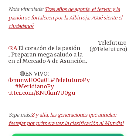
Nota vinculada:
Tras años de agonía, el fervor y la
pasión se fortalecen por la Albirroja: ¿Qué siente el
ciudadano?
— Telefuturo
Se
AHORA
El corazón de la pasión
(@Telefuturo)
4
roja. Preparan mega saludo a la
ión en el Mercado 4 de Asunción.
🔴EN VIVO:
//t.co/bmmwHO0a0L
#TelefuturoPy
#MeridianoPy
c.twitter.com/KNUkm7U0gu
Sepa más:
Z y alfa, las generaciones que anhelan
festejar por primera vez la clasificación al Mundial