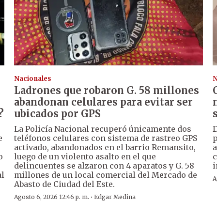
Nacionales
N
Ladrones que robaron G. 58 millones
abandonan celulares para evitar ser
?
ubicados por GPS
La Policía Nacional recuperó únicamente dos
D
e
teléfonos celulares con sistema de rastreo GPS
p
activado, abandonados en el barrio Remansito,
a
o
luego de un violento asalto en el que
c
delincuentes se alzaron con 4 aparatos y G. 58
i
al
millones de un local comercial del Mercado de
A
Abasto de Ciudad del Este.
·
Agosto 6, 2026 12:46 p. m.
Edgar Medina