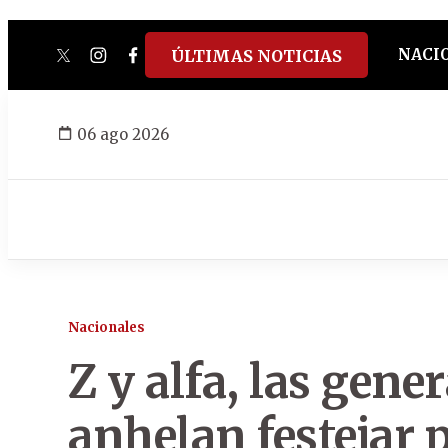
NACI
ÚLTIMAS NOTICIAS
twitter
instagram
facebook
tiktok
youtube
spotify
06 ago 2026
Nacionales
Z y alfa, las gene
anhelan festejar 