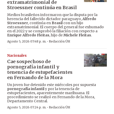
extramatrimonial de
Stroessner continúa en Brasil
Medios brasileños informaron que la disputa por la
herencia del fallecido dictador paraguayo,
Alfredo
Stroessner
, continúa en
Brasil
con un hijo
extramatrimonial. El cuerpo del general fue exhumado
en el 2022 y se comprobó la filiación con respecto a
Enrique Alfredo Fleitas
, hijo de
Michele Fleitas
.
·
Agosto 5, 2026 07:48 p. m.
Redacción ÚH
Nacionales
Cae sospechoso de
pornografía infantil y
tenencia de estupefacientes
en Fernando de la Mora
Un joven fue detenido este miércoles por supuesta
pornografía infantil
y por la tenencia de
estupefacientes, aparentemente marihuana. El
procedimiento se realizó en Fernando de la Mora,
Departamento Central.
·
Agosto 5, 2026 07:24 p. m.
Redacción ÚH