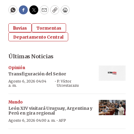
WhatsApp
Facebook
Twitter
Email
Copy
Print
lluvias
Tormentas
Departamento Central
Últimas Noticias
Opinión
Transfiguración del Señor
·
Agosto 6, 2026 04:04
P. Víctor
a. m.
Urrestarazu
Mundo
León XIV visitará Uruguay, Argentina y
Perú en gira regional
·
Agosto 6, 2026 04:00 a. m.
AFP