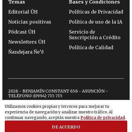
Temas
Bases y Condiciones
Editorial ÚH
Políticas de Privacidad
Noticias positivas
Política de uso de la IA
Pódcast ÚH
Servicio de
Suscripción a Crédito
Newsletters ÚH
Política de Calidad
Ñandejara Ñe’ẽ
2026 - BENJAMÍN CONSTANT 658 - ASUNCIÓN -
TELÉFONO:
(0994) 715 715
Utilizamos cookies propias y terceros para mejorar tu
experiencia de navegación y analizar nuestro tráfico. Al
twitter
instagram
facebook
tiktok
youtube
spotify
continuar navegando, aceptás nuestra
Política de privacidad
.
DE ACUERDO