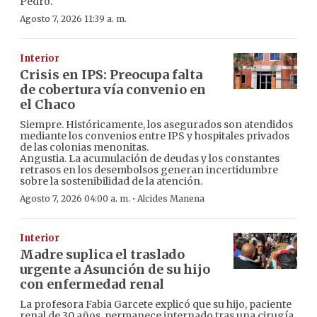
Pedro.
Agosto 7, 2026 11:39 a. m.
Interior
Crisis en IPS: Preocupa falta
de cobertura vía convenio en
el Chaco
Siempre. Históricamente, los asegurados son atendidos
mediante los convenios entre IPS y hospitales privados
de las colonias menonitas.
Angustia. La acumulación de deudas y los constantes
retrasos en los desembolsos generan incertidumbre
sobre la sostenibilidad de la atención.
·
Agosto 7, 2026 04:00 a. m.
Alcides Manena
Interior
Madre suplica el traslado
urgente a Asunción de su hijo
con enfermedad renal
La profesora Fabia Garcete explicó que su hijo, paciente
renal de 30 años, permanece internado tras una cirugía