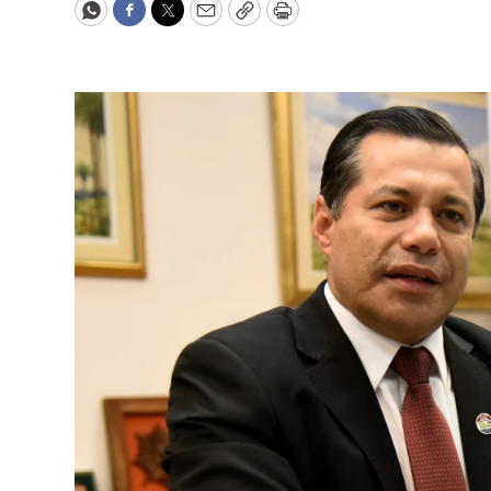
WhatsApp
Facebook
Twitter
Email
Copy
Print