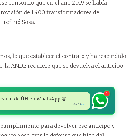
se consorcio que en el año 2019 se había
provisión de 1.400 transformadores de
, refirió Sosa.
mos, lo que establece el contrato y ha rescindido
e, la ANDE requiere que se devuelva el anticipo
.
1
 al canal de ÚH en WhatsApp 🤩
06:35
✓✓
l cumplimiento para devolver ese anticipo y
eguró Sosa, tras la defensa que hizo del