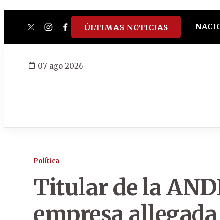
NACI
ÚLTIMAS NOTICIAS
twitter
instagram
facebook
tiktok
youtube
spotify
07 ago 2026
Política
Titular de la AN
empresa allegada