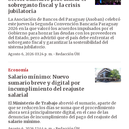
sobregasto fiscal y la crisis
jubilatoria
La Asociación de Bancos del Paraguay (Asoban) celebró
este jueves la Segunda Convención Bancaria Paraguay
2026 en la que valoró los acuerdos impulsados por el
Gobierno para honrar las deudas con los proveedores
del Estado, pero advirtió que el país debe enfrentar el
sobregasto fiscal y garantizar la sostenibilidad del
sistema jubilatorio.
·
Agosto 6, 2026 03:24 p. m.
Redacción ÚH
Economía
Salario mínimo: Nuevo
sumario breve y digital por
incumplimiento del reajuste
salarial
El
Ministerio de Trabajo
abrevió el sumario, aparte de
que se reducen los días se suma que el procedimiento
ahora será principalmente digital, en el caso de las
denuncias de incumplimiento del pago del reajuste del
salario mínimo
.
·
Agosto 6, 2026 12:44 p. m.
Redacción ÚH