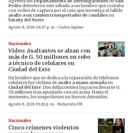
Agentes del
Departamento de Investigaciones
de
San
Pedro
detuvieron este sábado a un hombre que contaba
con orden de captura por el caso que investiga el fallido
asalto a un camión transportador de caudales
en
Yataity del Norte
.
·
Agosto 8, 2026 06:07 p. m.
Carlos Aquino
Nacionales
Video: Asaltantes se alzan con
más de G. 50 millones en robo
a técnico de celulares en
Ciudad del Este
Un hombre que se dedica a la reparación de teléfonos
celulares fue víctima de
asalto a mano armada
en
Ciudad del Este
. Dos delincuentes lograron llevarse G.
58 millones tras apuntarlo con un arma. Hasta el
momento, los sospechosos no fueron detenidos.
·
Agosto 8, 2026 05:26 p. m.
Redacción ÚH
Nacionales
Cinco crímenes violentos