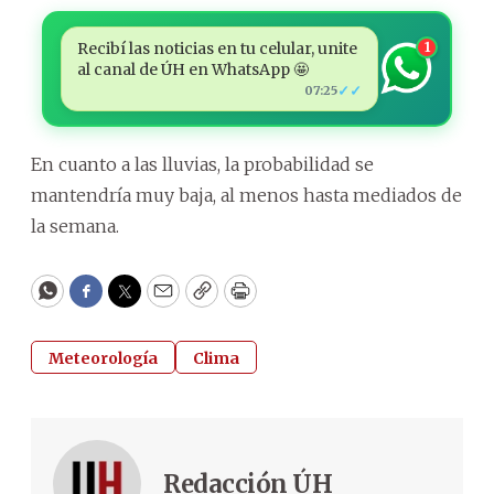
Recibí las noticias en tu celular, unite
1
al canal de ÚH en WhatsApp 🤩
✓✓
07:25
En cuanto a las lluvias, la probabilidad se
mantendría muy baja, al menos hasta mediados de
la semana.
WhatsApp
Facebook
Twitter
Email
Copy
Print
Meteorología
Clima
Redacción ÚH