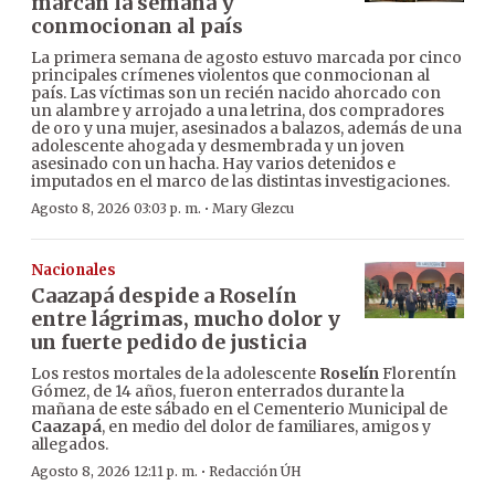
marcan la semana y
conmocionan al país
La primera semana de agosto estuvo marcada por cinco
principales crímenes violentos que conmocionan al
país. Las víctimas son un recién nacido ahorcado con
un alambre y arrojado a una letrina, dos compradores
de oro y una mujer, asesinados a balazos, además de una
adolescente ahogada y desmembrada y un joven
asesinado con un hacha. Hay varios detenidos e
imputados en el marco de las distintas investigaciones.
·
Agosto 8, 2026 03:03 p. m.
Mary Glezcu
Nacionales
Caazapá despide a Roselín
entre lágrimas, mucho dolor y
un fuerte pedido de justicia
Los restos mortales de la adolescente
Roselín
Florentín
Gómez, de 14 años, fueron enterrados durante la
mañana de este sábado en el Cementerio Municipal de
Caazapá
, en medio del dolor de familiares, amigos y
allegados.
·
Agosto 8, 2026 12:11 p. m.
Redacción ÚH