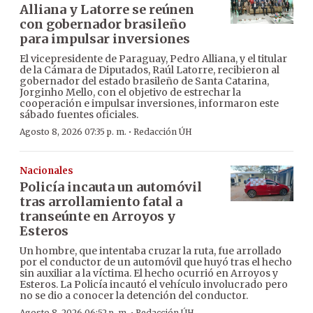
Alliana y Latorre se reúnen
con gobernador brasileño
para impulsar inversiones
El vicepresidente de Paraguay, Pedro Alliana, y el titular
de la Cámara de Diputados, Raúl Latorre, recibieron al
gobernador del estado brasileño de Santa Catarina,
Jorginho Mello, con el objetivo de estrechar la
cooperación e impulsar inversiones, informaron este
sábado fuentes oficiales.
·
Agosto 8, 2026 07:35 p. m.
Redacción ÚH
Nacionales
Policía incauta un automóvil
tras arrollamiento fatal a
transeúnte en Arroyos y
Esteros
Un hombre, que intentaba cruzar la ruta, fue arrollado
por el conductor de un automóvil que huyó tras el hecho
sin auxiliar a la víctima. El hecho ocurrió en Arroyos y
Esteros. La Policía incautó el vehículo involucrado pero
no se dio a conocer la detención del conductor.
Agosto 8, 2026 06:52 p. m.
Redacción ÚH