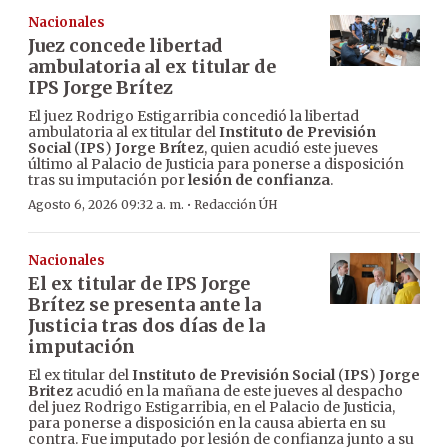
Nacionales
Juez concede libertad
ambulatoria al ex titular de
IPS Jorge Brítez
El juez Rodrigo Estigarribia concedió la libertad
ambulatoria al ex titular del
Instituto de Previsión
Social
(
IPS
)
Jorge Brítez
, quien acudió este jueves
último al Palacio de Justicia para ponerse a disposición
tras su imputación por
lesión de confianza
.
·
Agosto 6, 2026 09:32 a. m.
Redacción ÚH
Nacionales
El ex titular de IPS Jorge
Brítez se presenta ante la
Justicia tras dos días de la
imputación
El ex titular del
Instituto de Previsión Social
(
IPS
)
Jorge
Britez
acudió en la mañana de este jueves al despacho
del juez Rodrigo Estigarribia, en el Palacio de Justicia,
para ponerse a disposición en la causa abierta en su
contra. Fue imputado por lesión de confianza junto a su