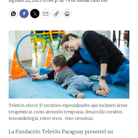
Agosto 22, 2025 07:49 p. m. •
Por
Redacción ÚH
WhatsApp
Facebook
Twitter
Email
Copy
Print
Teletón ofrece 17 servicios especializados que incluyen áreas
terapéuticas como atención temprana, desarrollo creativo,
fonoaudiología, entre otros.
Foto: Gentileza.
La Fundación Teletón Paraguay presentó su