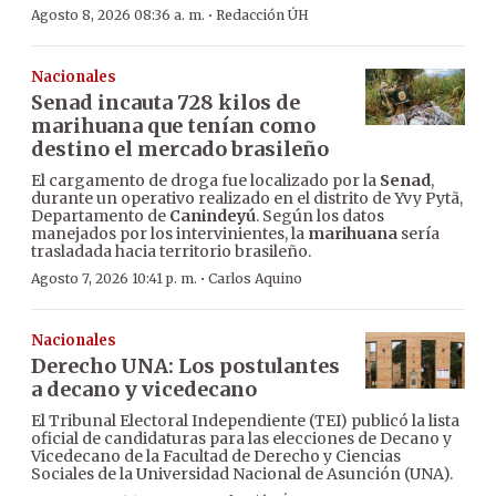
·
Agosto 8, 2026 08:36 a. m.
Redacción ÚH
Nacionales
Senad incauta 728 kilos de
marihuana que tenían como
destino el mercado brasileño
El cargamento de droga fue localizado por la
Senad
,
durante un operativo realizado en el distrito de Yvy Pytã,
Departamento de
Canindeyú
. Según los datos
manejados por los intervinientes, la
marihuana
sería
trasladada hacia territorio brasileño.
·
Agosto 7, 2026 10:41 p. m.
Carlos Aquino
Nacionales
Derecho UNA: Los postulantes
a decano y vicedecano
El Tribunal Electoral Independiente (TEI) publicó la lista
oficial de candidaturas para las elecciones de Decano y
Vicedecano de la Facultad de Derecho y Ciencias
Sociales de la Universidad Nacional de Asunción (UNA).