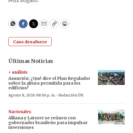
Félix Bogado.
WhatsApp
Facebook
Twitter
Email
Copy
Print
Caso desafuero
Últimas Noticias
+ análisis
Asunción: ¿Qué dice el Plan Regulador
sobre la altura permitida para los
edificios?
·
Agosto 8, 2026 08:06 p. m.
Redacción ÚH
Nacionales
Alliana y Latorre se reúnen con
gobernador brasileño para impulsar
inversiones