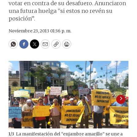
votar en contra de su desafuero. Anunciaron
una futura huelga “si estos no revén su
posición”.
Noviembre 23, 2013 01:36 p. m.
WhatsApp
Facebook
Twitter
Email
Copy
Print
La manifestación del “enjambre amarillo” se une a
1
/
3
2
/
3