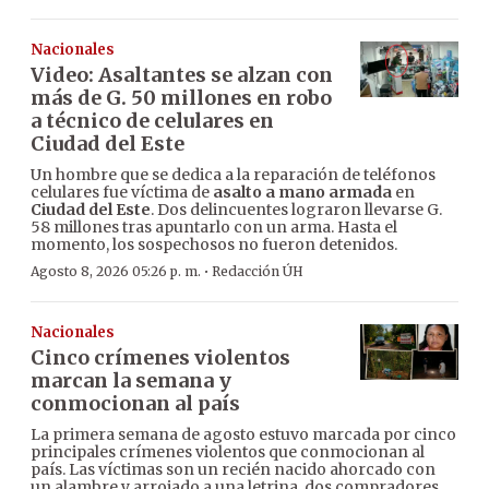
Nacionales
Video: Asaltantes se alzan con
más de G. 50 millones en robo
a técnico de celulares en
Ciudad del Este
Un hombre que se dedica a la reparación de teléfonos
celulares fue víctima de
asalto a mano armada
en
Ciudad del Este
. Dos delincuentes lograron llevarse G.
58 millones tras apuntarlo con un arma. Hasta el
momento, los sospechosos no fueron detenidos.
·
Agosto 8, 2026 05:26 p. m.
Redacción ÚH
Nacionales
Cinco crímenes violentos
marcan la semana y
conmocionan al país
La primera semana de agosto estuvo marcada por cinco
principales crímenes violentos que conmocionan al
país. Las víctimas son un recién nacido ahorcado con
un alambre y arrojado a una letrina, dos compradores