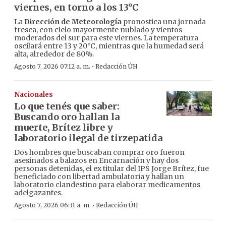
viernes, en torno a los 13°C
La
Dirección de Meteorología
pronostica una jornada
fresca, con cielo mayormente nublado y vientos
moderados del sur para este viernes. La temperatura
oscilará entre 13 y 20°C, mientras que la humedad será
alta, alrededor de 80%.
·
Agosto 7, 2026 07:12 a. m.
Redacción ÚH
Nacionales
Lo que tenés que saber:
Buscando oro hallan la
muerte, Brítez libre y
laboratorio ilegal de tirzepatida
Dos hombres que buscaban comprar oro fueron
asesinados a balazos en Encarnación y hay dos
personas detenidas, el ex titular del IPS Jorge Brítez, fue
beneficiado con libertad ambulatoria y hallan un
laboratorio clandestino para elaborar medicamentos
adelgazantes.
·
Agosto 7, 2026 06:31 a. m.
Redacción ÚH