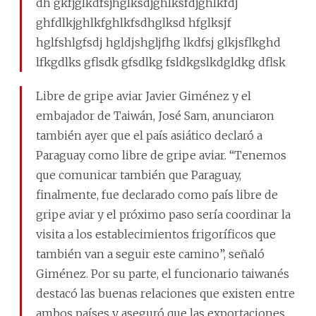
dh gkfjglkdfsjhglksdjghlksfdjghlkfdj
ghfdlkjghlkfghlkfsdhglksd hfglksjf
hglfshlgfsdj hgldjshgljfhg lkdfsj glkjsflkghd
lfkgdlks gflsdk gfsdlkg fsldkgslkdgldkg dflsk
Libre de gripe aviar Javier Giménez y el
embajador de Taiwán, José Sam, anunciaron
también ayer que el país asiático declaró a
Paraguay como libre de gripe aviar. “Tenemos
que comunicar también que Paraguay,
finalmente, fue declarado como país libre de
gripe aviar y el próximo paso sería coordinar la
visita a los establecimientos frigoríficos que
también van a seguir este camino”, señaló
Giménez. Por su parte, el funcionario taiwanés
destacó las buenas relaciones que existen entre
ambos países y aseguró que las exportaciones