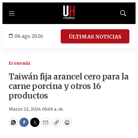
Menú
Mostrar
búsqued
06 ago 2026
ÚLTIMAS NOTICIAS
Economía
Taiwán fija arancel cero para la
carne porcina y otros 16
productos
Marzo 22, 2024 06:49 a. m.
WhatsApp
Facebook
Twitter
Email
Copy
Print