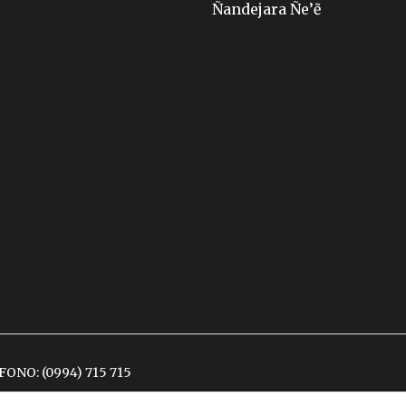
Ñandejara Ñe’ẽ
ÉFONO:
(0994) 715 715