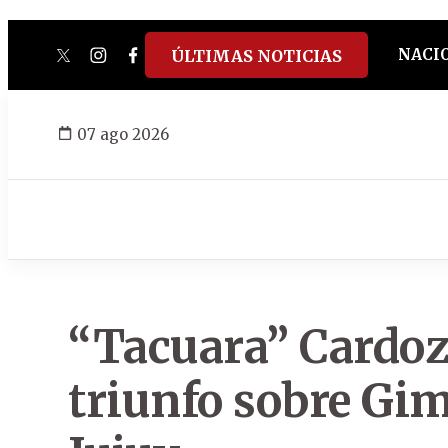
NACI
ÚLTIMAS NOTICIAS
twitter
instagram
facebook
tiktok
youtube
spotify
07 ago 2026
“Tacuara” Cardozo
triunfo sobre Gi