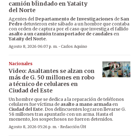
camión blindado en Yataity
del Norte
Agentes del
Departamento de Investigaciones
de
San
Pedro
detuvieron este sábado a un hombre que contaba
con orden de captura por el caso que investiga el fallido
asalto a un camión transportador de caudales
en
Yataity del Norte
.
·
Agosto 8, 2026 06:07 p. m.
Carlos Aquino
Nacionales
Video: Asaltantes se alzan con
más de G. 50 millones en robo
a técnico de celulares en
Ciudad del Este
Un hombre que se dedica a la reparación de teléfonos
celulares fue víctima de
asalto a mano armada
en
Ciudad del Este
. Dos delincuentes lograron llevarse G.
58 millones tras apuntarlo con un arma. Hasta el
momento, los sospechosos no fueron detenidos.
·
Agosto 8, 2026 05:26 p. m.
Redacción ÚH