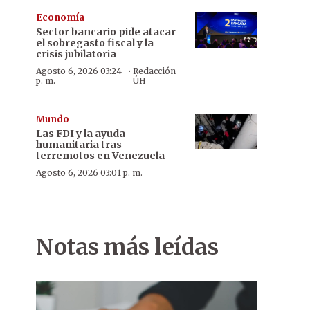
Economía
Sector bancario pide atacar
el sobregasto fiscal y la
crisis jubilatoria
·
Agosto 6, 2026 03:24
Redacción
p. m.
ÚH
Mundo
Las FDI y la ayuda
humanitaria tras
terremotos en Venezuela
Agosto 6, 2026 03:01 p. m.
Notas más leídas