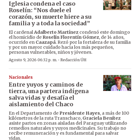
Iglesia condena el caso
Roselín: “Nos duele el
corazón, su muerte hiere a su
familia y a toda la sociedad”
El cardenal
Adalberto Martínez
condenó este domingo
el homicidio de
Roselín Florentín Gómez
, de 14 años,
ocurrido en
Caazapá
. Rezó por la fortaleza de su familia
y por un mayor cuidado hacia los más pequeños,
personas vulnerables, niños y jóvenes.
·
Agosto 9, 2026 06:32 p. m.
Redacción ÚH
Nacionales
Entre yuyos y caminos de
tierra, una partera indígena
salva vidas y desafía el
aislamiento del Chaco
En el Departamento de
Presidente Hayes
, a más de 100
kilómetros de la ruta Transchaco,
Graciela Benítez
asiste partos en zonas aisladas del Paraguay utilizando
remedios naturales y yuyos medicinales. Su trabajo no
recibe remuneración y es fundamental para salvar
vidas.