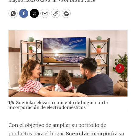
Mayo 2, 2023 07:29 a. m. •
Por
Brand Voice
WhatsApp
Facebook
Twitter
Email
Copy
Print
Sueñolar eleva su concepto de hogar con la
1
/
4
2
/
4
incorporación de electrodomésticos
prod
hog
Con el objetivo de ampliar su portfolio de
productos para el hogar,
Sueñolar
incorporó a su