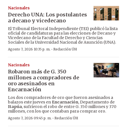
Nacionales
Derecho UNA: Los postulantes
a decano y vicedecano
El Tribunal Electoral Independiente (TEI) publicó la lista
oficial de candidaturas para las elecciones de Decano y
Vicedecano de la Facultad de Derecho y Ciencias
Sociales de la Universidad Nacional de Asunción (UNA).
·
Agosto 7, 2026 10:35 p. m.
Redacción ÚH
Nacionales
Robaron más de G. 350
millones a compradores de
oro asesinados en
Encarnación
Los dos compradores de oro que fueron asesinados a
balazos este jueves en
Encarnación
, Departamento de
Itapúa
, sufrieron el robo de entre G. 350 millones y 370
millones, con los que contaban para comprar oro.
·
Agosto 7, 2026 09:45 p. m.
Redacción ÚH