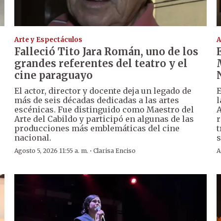
Arte y Espectáculos
A
Falleció Tito Jara Román, uno de los
grandes referentes del teatro y el
cine paraguayo
El actor, director y docente deja un legado de
E
más de seis décadas dedicadas a las artes
l
escénicas. Fue distinguido como Maestro del
A
Arte del Cabildo y participó en algunas de las
r
producciones más emblemáticas del cine
t
nacional.
s
·
Agosto 5, 2026 11:55 a. m.
Clarisa Enciso
A