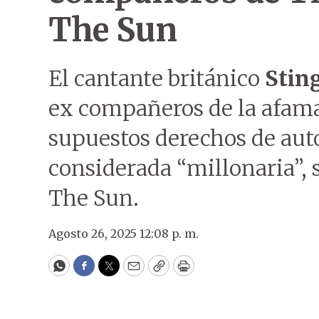
The Sun
El cantante británico
Stin
ex compañeros de la afa
supuestos derechos de auto
considerada “millonaria”, 
The Sun.
Agosto 26, 2025 12:08 p. m.
WhatsApp
Facebook
Twitter
Email
Copy
Print