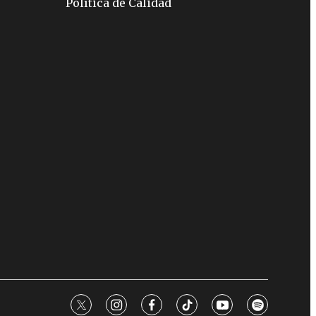
Política de Calidad
twitter
instagram
facebook
tiktok
youtube
spotify