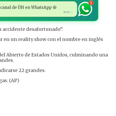
1
 al canal de ÚH en WhatsApp 🤩
19:21
✓✓
n accidente desafortunado”.
r en un reality show con el nombre en inglés
o del Abierto de Estados Unidos, culminando una
randes.
judicarse 22 grandes.
gas. (AP)