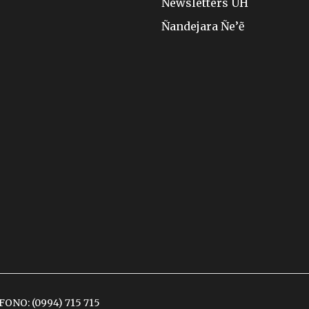
Newsletters ÚH
Ñandejara Ñe’ẽ
ÉFONO:
(0994) 715 715