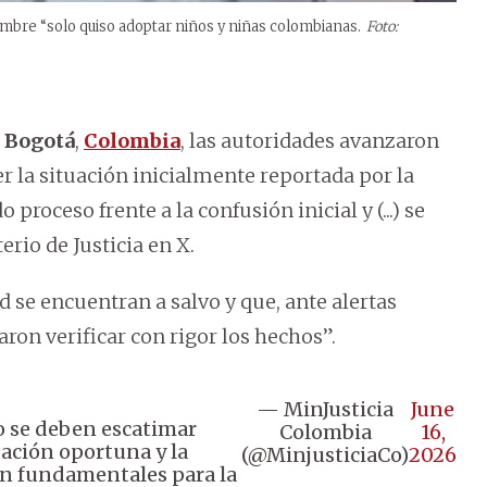
mbre “solo quiso adoptar niños y niñas colombianas.
Foto:
n
Bogotá
,
Colombia
, las autoridades avanzaron
er la situación inicialmente reportada por la
 proceso frente a la confusión inicial y (...) se
rio de Justicia en X.
d se encuentran a salvo y que, ante alertas
ron verificar con rigor los hechos”.
— MinJusticia
June
no se deben escatimar
Colombia
16,
uación oportuna y la
(@MinjusticiaCo)
2026
son fundamentales para la