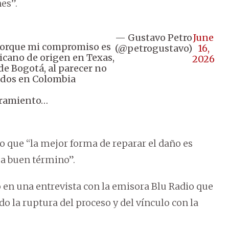
es”.
— Gustavo Petro
June
 porque mi compromiso es
(@petrogustavo)
16,
icano de origen en Texas,
2026
e Bogotá, al parecer no
ados en Colombia
toramiento…
mo que “la mejor forma de reparar el daño es
 a buen término”.
mó en una entrevista con la emisora Blu Radio que
do la ruptura del proceso y del vínculo con la