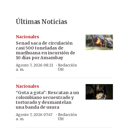
Últimas Noticias
Nacionales
Senad saca de circulación
casi 500 toneladas de
marihuana en incursión de
10 días por Amambay
·
Agosto 7, 2026 08:21
Redacción
a. m.
ÚH
Nacionales
“Gota a gota”: Rescatan a un
colombiano secuestrado y
torturado y desmantelan
una banda de usura
·
Agosto 7, 2026 07:47
Redacción
a. m.
ÚH