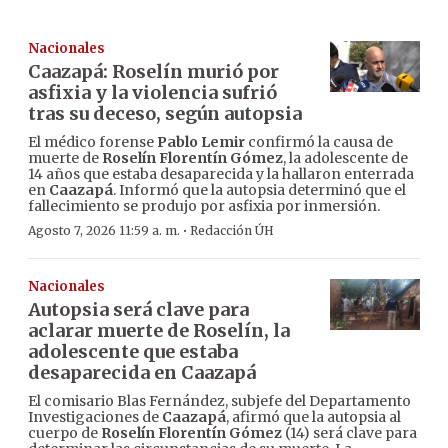
Nacionales
Caazapá: Roselín murió por
asfixia y la violencia sufrió
tras su deceso, según autopsia
El médico forense
Pablo Lemir
confirmó la causa de
muerte de
Roselín Florentín Gómez
, la adolescente de
14 años que estaba desaparecida y la hallaron enterrada
en
Caazapá
. Informó que la autopsia determinó que el
fallecimiento se produjo por asfixia por inmersión.
·
Agosto 7, 2026 11:59 a. m.
Redacción ÚH
Nacionales
Autopsia será clave para
aclarar muerte de Roselín, la
adolescente que estaba
desaparecida en Caazapá
El comisario Blas Fernández, subjefe del Departamento
Investigaciones de
Caazapá
, afirmó que la autopsia al
cuerpo de
Roselín Florentín Gómez
(14) será clave para