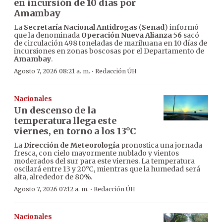
en incursión de 10 días por
Amambay
La
Secretaría Nacional Antidrogas
(
Senad
) informó
que la denominada
Operación Nueva Alianza 56
sacó
de circulación 498 toneladas de marihuana en 10 días de
incursiones en zonas boscosas por el Departamento de
Amambay
.
·
Agosto 7, 2026 08:21 a. m.
Redacción ÚH
Nacionales
Un descenso de la
temperatura llega este
viernes, en torno a los 13°C
La
Dirección de Meteorología
pronostica una jornada
fresca, con cielo mayormente nublado y vientos
moderados del sur para este viernes. La temperatura
oscilará entre 13 y 20°C, mientras que la humedad será
alta, alrededor de 80%.
·
Agosto 7, 2026 07:12 a. m.
Redacción ÚH
Nacionales