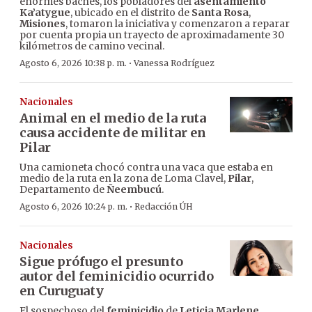
enormes baches, los pobladores del
asentamiento
Ka’atygue
, ubicado en el distrito de
Santa Rosa
,
Misiones
, tomaron la iniciativa y comenzaron a reparar
por cuenta propia un trayecto de aproximadamente 30
kilómetros de camino vecinal.
·
Agosto 6, 2026 10:38 p. m.
Vanessa Rodríguez
Nacionales
Animal en el medio de la ruta
causa accidente de militar en
Pilar
Una camioneta chocó contra una vaca que estaba en
medio de la ruta en la zona de Loma Clavel,
Pilar
,
Departamento de
Ñeembucú
.
·
Agosto 6, 2026 10:24 p. m.
Redacción ÚH
Nacionales
Sigue prófugo el presunto
autor del feminicidio ocurrido
en Curuguaty
El sospechoso del
feminicidio
de
Leticia Marlene