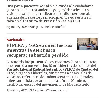
Una joven
paciente renal
pidió ayuda a la ciudadanía
para costear su tratamiento, ya que debe adecuar su
vivienda para poder realizarse la diálisis peritoneal,
además de los costosos medicamentos que están en
falta en el
Instituto de Previsión Social
(
IPS
).
·
Agosto 6, 2026 09:14 p. m.
Redacción ÚH
Nacionales
El PLRA y YoCreo unen fuerzas
mientras la ANR busca
recuperar su bastión perdido
El acuerdo fue presentado este viernes durante un acto
que reunió a nueve de los 10 presidentes de comités del
Partido Liberal Radical Auténtico (PLRA)
de
Ciudad del
Este
, dirigentes liberales, candidatos a concejales de
YoCreo
y referentes de ambos sectores. Dos liberales
integran la lista de candidatos a la Junta Municipal
dentro del equipo del movimiento de Miguel Prieto.
·
Agosto 6, 2026 09:07 p. m.
Wilson Ferreira