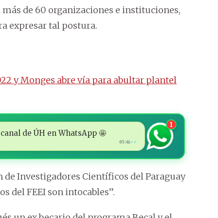
a más de 60 organizaciones e instituciones,
a expresar tal postura.
22 y Monges abre vía para abultar plantel
1
 al canal de ÚH en WhatsApp 🤩
05:41
✓✓
ón de Investigadores Científicos del Paraguay
dos del FEEI son intocables”.
és un ex becario del programa Becal y el