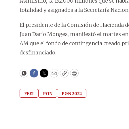
Asimismo, G. 132.000 millones que se habí
totalidad y asignados a la Secretaría Nacio
El presidente de la Comisión de Hacienda de
Juan Darío Monges, manifestó el martes e
AM que el fondo de contingencia creado pr
desfinanciado.
WhatsApp
Facebook
Twitter
Email
Copy
Print
FEEI
PGN
PGN 2022