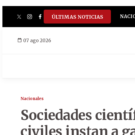
NACI
ÚLTIMAS NOTICIAS
twitter
instagram
facebook
tiktok
youtube
spotify
07 ago 2026
Nacionales
Sociedades cientí
civiles instan a 