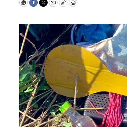
WhatsApp
Facebook
Twitter
Email
Copy
Print