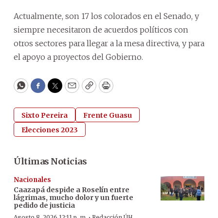
Actualmente, son 17 los colorados en el Senado, y
siempre necesitaron de acuerdos políticos con
otros sectores para llegar a la mesa directiva, y para
el apoyo a proyectos del Gobierno.
WhatsApp
Facebook
Twitter
Email
Copy
Print
Sixto Pereira
Frente Guasu
Elecciones 2023
Últimas Noticias
Nacionales
Caazapá despide a Roselín entre
lágrimas, mucho dolor y un fuerte
pedido de justicia
·
Agosto 8, 2026 12:11 p. m.
Redacción ÚH