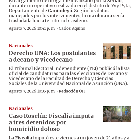
El cargamento de droga fue localizado por la
Senad
,
durante un operativo realizado en el distrito de Yvy Pytã,
Departamento de
Canindeyú
. Según los datos
manejados por los intervinientes, la
marihuana
sería
trasladada hacia territorio brasileño.
·
Agosto 7, 2026 10:41 p. m.
Carlos Aquino
Nacionales
Derecho UNA: Los postulantes
a decano y vicedecano
El Tribunal Electoral Independiente (TEI) publicó la lista
oficial de candidaturas para las elecciones de Decano y
Vicedecano de la Facultad de Derecho y Ciencias
Sociales de la Universidad Nacional de Asunción (UNA).
·
Agosto 7, 2026 10:35 p. m.
Redacción ÚH
Nacionales
Caso Roselín: Fiscalía imputa
a tres detenidos por
homicidio doloso
La
Fiscalía
imputó este viernes a un joven de 21 años y a