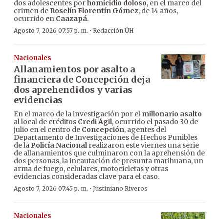
dos adolescentes por
homicidio doloso
, en el marco del
crimen de
Roselín Florentín Gómez
, de 14 años,
ocurrido en
Caazapá
.
·
Agosto 7, 2026 07:57 p. m.
Redacción ÚH
Nacionales
Allanamientos por asalto a
financiera de Concepción deja
dos aprehendidos y varias
evidencias
En el marco de la investigación por el
millonario asalto
al local de créditos
Credi Ágil
, ocurrido el pasado 30 de
julio en el centro de
Concepción
, agentes del
Departamento de Investigaciones de Hechos Punibles
de la
Policía Nacional
realizaron este viernes una serie
de allanamientos que culminaron con la aprehensión de
dos personas, la incautación de presunta marihuana, un
arma de fuego, celulares, motocicletas y otras
evidencias consideradas clave para el caso.
·
Agosto 7, 2026 07:45 p. m.
Justiniano Riveros
Nacionales