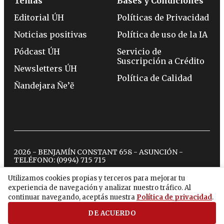
Temas
Bases y Condiciones
Editorial ÚH
Políticas de Privacidad
Noticias positivas
Política de uso de la IA
Pódcast ÚH
Servicio de
Suscripción a Crédito
Newsletters ÚH
Política de Calidad
Ñandejara Ñe’ẽ
2026 - BENJAMÍN CONSTANT 658 - ASUNCIÓN -
TELÉFONO:
(0994) 715 715
Utilizamos cookies propias y terceros para mejorar tu
experiencia de navegación y analizar nuestro tráfico. Al
twitter
instagram
facebook
tiktok
youtube
spotify
continuar navegando, aceptás nuestra
Política de privacidad
.
DE ACUERDO