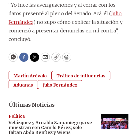
“Yo hice las averiguaciones y al cerrar con los
datos presenté al pleno del Senado. A
cá, él (
Julio
Fernández
) no supo cómo explicar la situación y
comenzó a presentar denuncias en mi contra”,
concluyó.
WhatsApp
Facebook
Twitter
Email
Copy
Print
Martín Arévalo
Tráfico de influencias
Aduanas
Julio Fernández
Últimas Noticias
Política
Velázquez y Arnaldo Samaniego ya se
muestran con Camilo Pérez; solo
faltan Abdo Benítez y Wiens