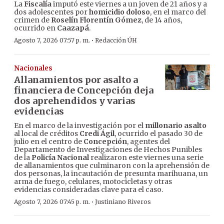
La
Fiscalía
imputó este viernes a un joven de 21 años y a
dos adolescentes por
homicidio doloso
, en el marco del
crimen de
Roselín Florentín Gómez
, de 14 años,
ocurrido en
Caazapá
.
·
Agosto 7, 2026 07:57 p. m.
Redacción ÚH
Nacionales
Allanamientos por asalto a
financiera de Concepción deja
dos aprehendidos y varias
evidencias
En el marco de la investigación por el
millonario asalto
al local de créditos
Credi Ágil
, ocurrido el pasado 30 de
julio en el centro de
Concepción
, agentes del
Departamento de Investigaciones de Hechos Punibles
de la
Policía Nacional
realizaron este viernes una serie
de allanamientos que culminaron con la aprehensión de
dos personas, la incautación de presunta marihuana, un
arma de fuego, celulares, motocicletas y otras
evidencias consideradas clave para el caso.
·
Agosto 7, 2026 07:45 p. m.
Justiniano Riveros