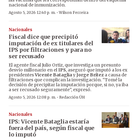
las vacunas que les correspondían dentro del esquema
nacional de inmunización.
·
Agosto 5, 2026 12:40 p. m.
Wilson Ferreira
Nacionales
Fiscal dice que precipitó
imputación de ex titulares del
IPS por filtraciones y para no
ser recusado
El agente fiscal Julio Ortiz, que investiga un presunto
desvío millonario en el
IPS
, aseguró que imputó a los ex
presidentes
Vicente Bataglia
y
Jorge Brítez
a causa de
filtraciones que complican la investigación. “Tomé la
decisión de precipitar la imputación porque, si no, ya iba
a ser recusado seguramente”, expresó.
·
Agosto 5, 2026 12:08 p. m.
Redacción ÚH
Nacionales
IPS: Vicente Bataglia estaría
fuera del país, según fiscal que
lo imputó