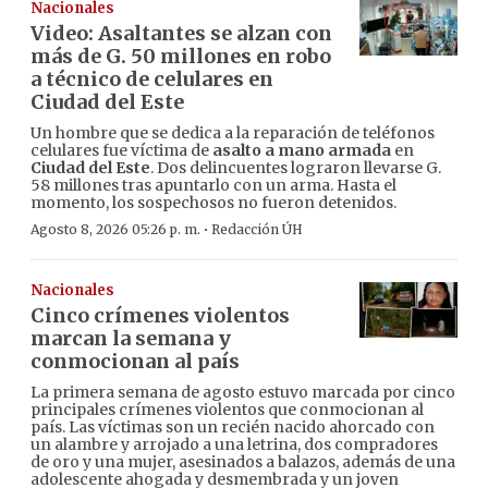
Nacionales
Video: Asaltantes se alzan con
más de G. 50 millones en robo
a técnico de celulares en
Ciudad del Este
Un hombre que se dedica a la reparación de teléfonos
celulares fue víctima de
asalto a mano armada
en
Ciudad del Este
. Dos delincuentes lograron llevarse G.
58 millones tras apuntarlo con un arma. Hasta el
momento, los sospechosos no fueron detenidos.
·
Agosto 8, 2026 05:26 p. m.
Redacción ÚH
Nacionales
Cinco crímenes violentos
marcan la semana y
conmocionan al país
La primera semana de agosto estuvo marcada por cinco
principales crímenes violentos que conmocionan al
país. Las víctimas son un recién nacido ahorcado con
un alambre y arrojado a una letrina, dos compradores
de oro y una mujer, asesinados a balazos, además de una
adolescente ahogada y desmembrada y un joven