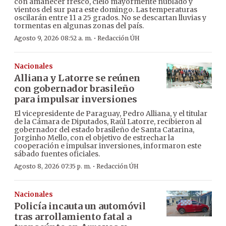
con amanecer fresco, cielo mayormente nublado y
vientos del sur para este domingo. Las temperaturas
oscilarán entre 11 a 25 grados. No se descartan lluvias y
tormentas en algunas zonas del país.
·
Agosto 9, 2026 08:52 a. m.
Redacción ÚH
Nacionales
Alliana y Latorre se reúnen
con gobernador brasileño
para impulsar inversiones
El vicepresidente de Paraguay, Pedro Alliana, y el titular
de la Cámara de Diputados, Raúl Latorre, recibieron al
gobernador del estado brasileño de Santa Catarina,
Jorginho Mello, con el objetivo de estrechar la
cooperación e impulsar inversiones, informaron este
sábado fuentes oficiales.
·
Agosto 8, 2026 07:35 p. m.
Redacción ÚH
Nacionales
Policía incauta un automóvil
tras arrollamiento fatal a