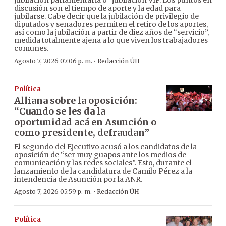
jubilación parlamentaria o “jubilación VIP. Los puntos en
discusión son el tiempo de aporte y la edad para
jubilarse. Cabe decir que la jubilación de privilegio de
diputados y senadores permiten el retiro de los aportes,
así como la jubilación a partir de diez años de “servicio”,
medida totalmente ajena a lo que viven los trabajadores
comunes.
·
Agosto 7, 2026 07:06 p. m.
Redacción ÚH
Política
Alliana sobre la oposición:
“Cuando se les da la
oportunidad acá en Asunción o
como presidente, defraudan”
El segundo del Ejecutivo acusó a los candidatos de la
oposición de “ser muy guapos ante los medios de
comunicación y las redes sociales”. Esto, durante el
lanzamiento de la candidatura de Camilo Pérez a la
intendencia de Asunción por la ANR.
·
Agosto 7, 2026 05:59 p. m.
Redacción ÚH
Política