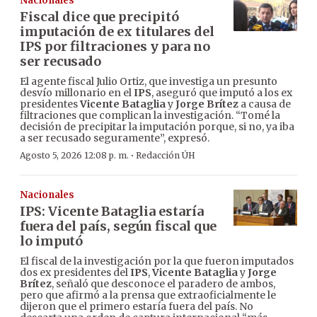
Nacionales
Fiscal dice que precipitó
imputación de ex titulares del
IPS por filtraciones y para no
ser recusado
El agente fiscal Julio Ortiz, que investiga un presunto
desvío millonario en el
IPS
, aseguró que imputó a los ex
presidentes
Vicente Bataglia
y
Jorge Brítez
a causa de
filtraciones que complican la investigación. “Tomé la
decisión de precipitar la imputación porque, si no, ya iba
a ser recusado seguramente”, expresó.
·
Agosto 5, 2026 12:08 p. m.
Redacción ÚH
Nacionales
IPS: Vicente Bataglia estaría
fuera del país, según fiscal que
lo imputó
El fiscal de la investigación por la que fueron imputados
dos ex presidentes del
IPS
,
Vicente Bataglia
y
Jorge
Brítez
, señaló que desconoce el paradero de ambos,
pero que afirmó a la prensa que extraoficialmente le
dijeron que el primero estaría fuera del país. No