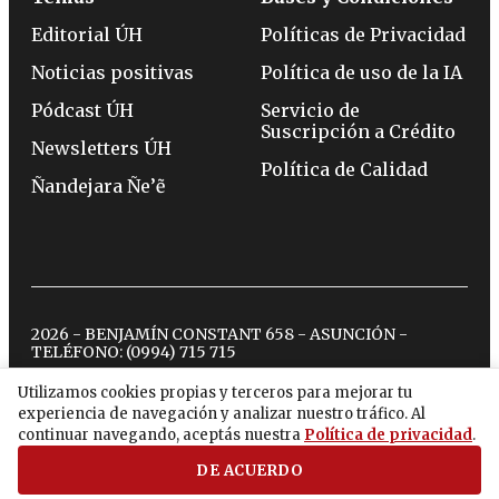
Editorial ÚH
Políticas de Privacidad
Noticias positivas
Política de uso de la IA
Pódcast ÚH
Servicio de
Suscripción a Crédito
Newsletters ÚH
Política de Calidad
Ñandejara Ñe’ẽ
2026 - BENJAMÍN CONSTANT 658 - ASUNCIÓN -
TELÉFONO:
(0994) 715 715
Utilizamos cookies propias y terceros para mejorar tu
experiencia de navegación y analizar nuestro tráfico. Al
twitter
instagram
facebook
tiktok
youtube
spotify
continuar navegando, aceptás nuestra
Política de privacidad
.
DE ACUERDO