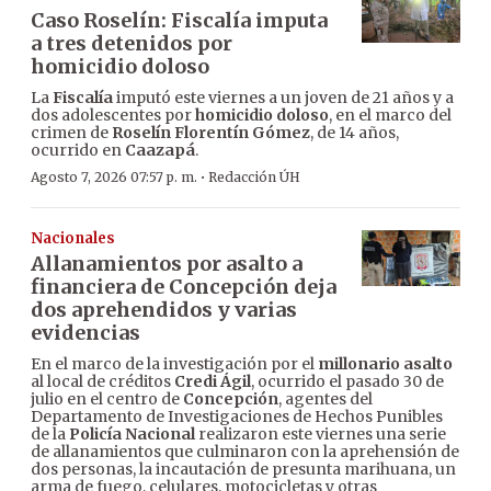
Caso Roselín: Fiscalía imputa
a tres detenidos por
homicidio doloso
La
Fiscalía
imputó este viernes a un joven de 21 años y a
dos adolescentes por
homicidio doloso
, en el marco del
crimen de
Roselín Florentín Gómez
, de 14 años,
ocurrido en
Caazapá
.
·
Agosto 7, 2026 07:57 p. m.
Redacción ÚH
Nacionales
Allanamientos por asalto a
financiera de Concepción deja
dos aprehendidos y varias
evidencias
En el marco de la investigación por el
millonario asalto
al local de créditos
Credi Ágil
, ocurrido el pasado 30 de
julio en el centro de
Concepción
, agentes del
Departamento de Investigaciones de Hechos Punibles
de la
Policía Nacional
realizaron este viernes una serie
de allanamientos que culminaron con la aprehensión de
dos personas, la incautación de presunta marihuana, un
arma de fuego, celulares, motocicletas y otras