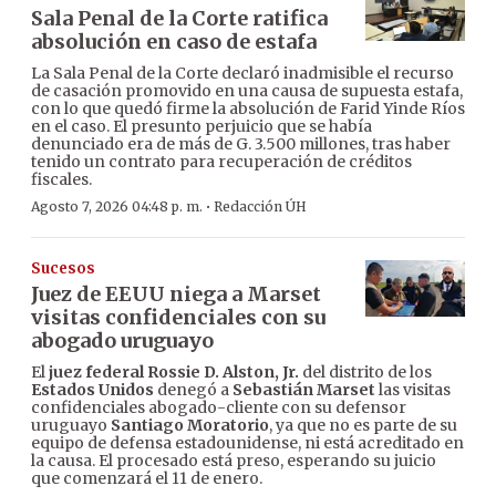
Sala Penal de la Corte ratifica
absolución en caso de estafa
La Sala Penal de la Corte declaró inadmisible el recurso
de casación promovido en una causa de supuesta estafa,
con lo que quedó firme la absolución de Farid Yinde Ríos
en el caso. El presunto perjuicio que se había
denunciado era de más de G. 3.500 millones, tras haber
tenido un contrato para recuperación de créditos
fiscales.
·
Agosto 7, 2026 04:48 p. m.
Redacción ÚH
Sucesos
Juez de EEUU niega a Marset
visitas confidenciales con su
abogado uruguayo
El
juez federal Rossie D. Alston, Jr.
del distrito de los
Estados Unidos
denegó a
Sebastián Marset
las visitas
confidenciales abogado-cliente con su defensor
uruguayo
Santiago Moratorio
, ya que no es parte de su
equipo de defensa estadounidense, ni está acreditado en
la causa. El procesado está preso, esperando su juicio
que comenzará el 11 de enero.