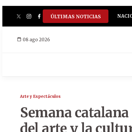
NACI
ÚLTIMAS NOTICIAS
twitter
instagram
facebook
tiktok
youtube
spotify
08 ago 2026
Arte y Espectáculos
Semana catalana i
del arte y la cultu