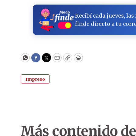
Recibí cada jueves, las
finde directo a tu corr
WhatsApp
Facebook
Twitter
Email
Copy
Print
Impreso
Más contenido de