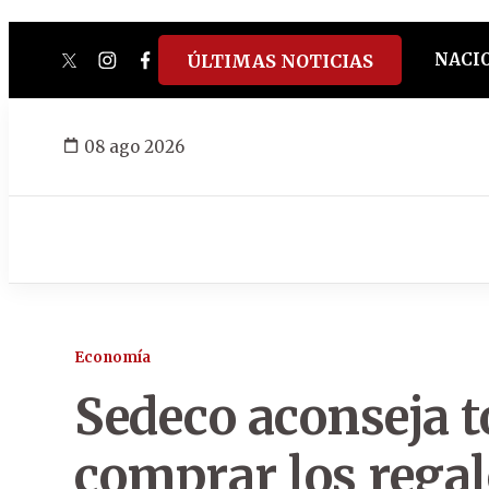
NACI
ÚLTIMAS NOTICIAS
twitter
instagram
facebook
tiktok
youtube
spotify
08 ago 2026
Economía
Sedeco aconseja 
comprar los regal