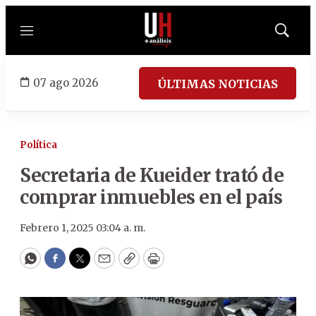
Menú
Mostrar
búsqued
07 ago 2026
ÚLTIMAS NOTICIAS
Política
Secretaria de Kueider trató de
comprar inmuebles en el país
Febrero 1, 2025 03:04 a. m.
WhatsApp
Facebook
Twitter
Email
Copy
Print