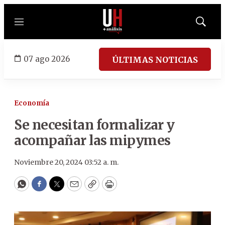
Menú
Mostrar
búsqued
07 ago 2026
ÚLTIMAS NOTICIAS
Economía
Se necesitan formalizar y
acompañar las mipymes
Noviembre 20, 2024 03:52 a. m.
WhatsApp
Facebook
Twitter
Email
Copy
Print