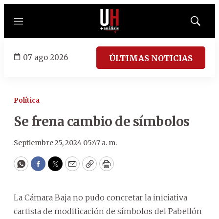
Menú
Mostrar
búsqued
07 ago 2026
ÚLTIMAS NOTICIAS
Política
Se frena cambio de símbolos
Septiembre 25, 2024 05:47 a. m.
WhatsApp
Facebook
Twitter
Email
Copy
Print
La Cámara Baja no pudo concretar la iniciativa
cartista de modificación de símbolos del Pabellón