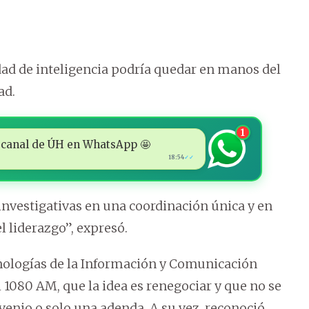
nidad de inteligencia podría quedar en manos del
ad.
1
 al canal de ÚH en WhatsApp 🤩
18:54
✓✓
investigativas en una coordinación única y en
 liderazgo”, expresó.
ecnologías de la Información y Comunicación
 1080 AM, que la idea es renegociar y que no se
venio o solo una adenda. A su vez, reconoció