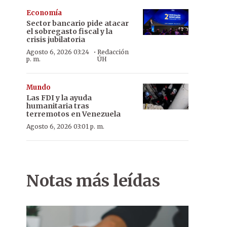
Economía
Sector bancario pide atacar
el sobregasto fiscal y la
crisis jubilatoria
·
Agosto 6, 2026 03:24
Redacción
p. m.
ÚH
Mundo
Las FDI y la ayuda
humanitaria tras
terremotos en Venezuela
Agosto 6, 2026 03:01 p. m.
Notas más leídas