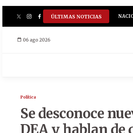
NACI
ÚLTIMAS NOTICIAS
twitter
instagram
facebook
tiktok
youtube
spotify
06 ago 2026
Política
Se desconoce nue
DEA y hablan de 