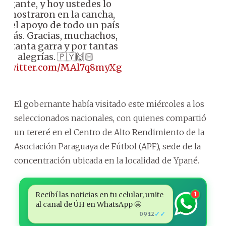
gigante, y hoy ustedes lo
demostraron en la cancha,
on el apoyo de todo un país
etrás. Gracias, muchachos,
or tanta garra y por tantas
alegrías. 🇵🇾🙌🏻
c.twitter.com/MAl7q8myXg
El gobernante había visitado este miércoles a los
seleccionados nacionales, con quienes compartió
un tereré en el Centro de Alto Rendimiento de la
Asociación Paraguaya de Fútbol (APF), sede de la
concentración ubicada en la localidad de Ypané.
Recibí las noticias en tu celular, unite
1
al canal de ÚH en WhatsApp 🤩
✓✓
09:12