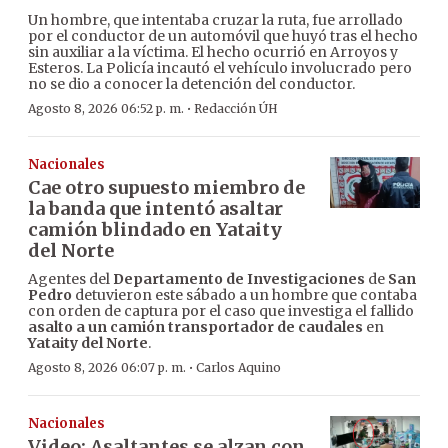
Un hombre, que intentaba cruzar la ruta, fue arrollado
por el conductor de un automóvil que huyó tras el hecho
sin auxiliar a la víctima. El hecho ocurrió en Arroyos y
Esteros. La Policía incautó el vehículo involucrado pero
no se dio a conocer la detención del conductor.
·
Agosto 8, 2026 06:52 p. m.
Redacción ÚH
Nacionales
Cae otro supuesto miembro de
la banda que intentó asaltar
camión blindado en Yataity
del Norte
Agentes del
Departamento de Investigaciones
de
San
Pedro
detuvieron este sábado a un hombre que contaba
con orden de captura por el caso que investiga el fallido
asalto a un camión transportador de caudales
en
Yataity del Norte
.
·
Agosto 8, 2026 06:07 p. m.
Carlos Aquino
Nacionales
Video: Asaltantes se alzan con