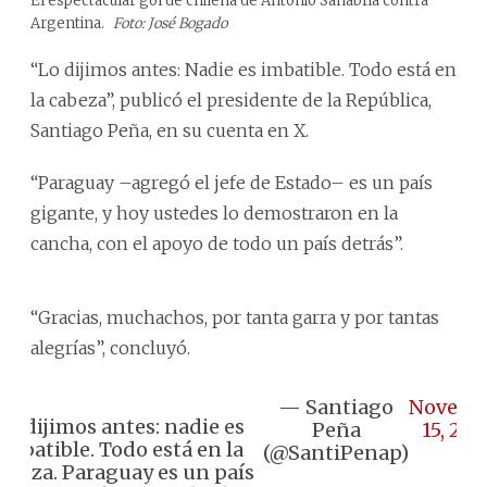
El espectacular gol de chilena de Antonio Sanabria contra
Argentina.
Foto: José Bogado
“Lo dijimos antes: Nadie es imbatible. Todo está en
la cabeza”, publicó el presidente de la República,
Santiago Peña, en su cuenta en X.
“Paraguay –agregó el jefe de Estado– es un país
gigante, y hoy ustedes lo demostraron en la
cancha, con el apoyo de todo un país detrás”.
“Gracias, muchachos, por tanta garra y por tantas
alegrías”, concluyó.
— Santiago
Novemb
Lo dijimos antes: nadie es
Peña
15, 20
imbatible. Todo está en la
(@SantiPenap)
abeza. Paraguay es un país