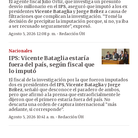
El agente fiscal Julio Ortiz, que investiga un presunto
desvío millonario en el
IPS
, aseguró que imputó a los ex
presidentes
Vicente Bataglia
y
Jorge Brítez
a causa de
filtraciones que complican la investigación. “Tomé la
decisión de precipitar la imputación porque, si no, ya iba
a ser recusado seguramente”, expresó.
·
Agosto 5, 2026 12:08 p. m.
Redacción ÚH
Nacionales
IPS: Vicente Bataglia estaría
fuera del país, según fiscal que
lo imputó
El fiscal de la investigación por la que fueron imputados
dos ex presidentes del
IPS
,
Vicente Bataglia
y
Jorge
Brítez
, señaló que desconoce el paradero de ambos,
pero que afirmó a la prensa que extraoficialmente le
dijeron que el primero estaría fuera del país. No
descarta una orden de captura internacional “más
adelante, si corresponde”.
·
Agosto 5, 2026 10:41 a. m.
Redacción ÚH