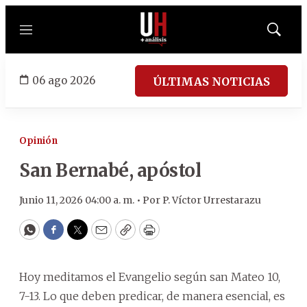
Menú
Mostrar
búsqued
06 ago 2026
ÚLTIMAS NOTICIAS
Opinión
San Bernabé, apóstol
Junio 11, 2026 04:00 a. m. •
Por
P. Víctor Urrestarazu
WhatsApp
Facebook
Twitter
Email
Copy
Print
Hoy meditamos el Evangelio según san Mateo 10,
7-13. Lo que deben predicar, de manera esencial, es