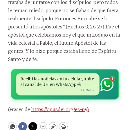
trataba de juntarse con los discípulos, pero todos
le tenían miedo, porque no se fiaban de que fuera
realmente discípulo. Entonces Bernabé se lo
presentó a los apóstoles” (Hechos 9, 26-27). Fue el
apóstol que celebramos hoy el que introdujo en la
vida eclesial a Pablo, el futuro Apóstol de las
gentes. Y lo hizo porque estaba lleno de Espíritu
Santo y de fe.
Recibí las noticias en tu celular, unite
1
al canal de ÚH en WhatsApp 🤩
✓✓
13:04
(Frases de
https://opusdei.org/es-py)
WhatsApp
Facebook
Twitter
Email
Copy
Print